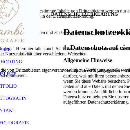
lebnis zu bieten. Bestimmte Inhalte von Drittanbietern werden nur ang
DATEN­SCHUTZ­ERKLÄRUNG
e Informationen hierzu in der Datenschutzerklärung.
utz vor Hackerangriffen und zur Gewährleistung eines konsistenten un
ieren. Hierunter fallen auch Statistiken, die dem Webseitenbetreiber v
HOME
r Nutzeraktivität über verschiedene Webseiten.
SHOOTING
 die von Drittanbietern eigenverantwortlich zur Verfügung gestellt wer
ISLISTE
 zu optimieren.
TFOLIO
FOTOGRAFIN
NTAKT
FOTOGRAFIE